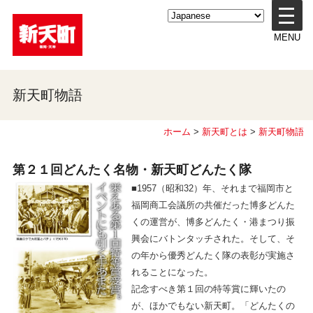
メ
ニ
MENU
ュ
ー
を
開
新天町物語
く
ホーム
>
新天町とは
>
新天町物語
第２１回
どんたく名物・新天町どんたく隊
■1957（昭和32）年、それまで福岡市と
福岡商工会議所の共催だった博多どんた
くの運営が、博多どんたく・港まつり振
興会にバトンタッチされた。そして、そ
の年から優秀どんたく隊の表彰が実施さ
れることになった。
記念すべき第１回の特等賞に輝いたの
が、ほかでもない新天町。「どんたくの