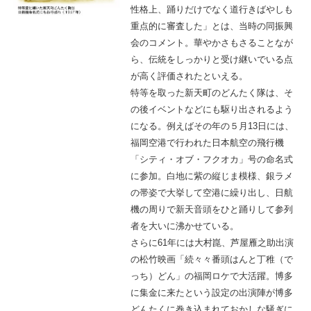
性格上、踊りだけでなく道行きばやしも
重点的に審査した」とは、当時の同振興
会のコメント。華やかさもさることなが
ら、伝統をしっかりと受け継いでいる点
が高く評価されたといえる。
特等を取った新天町のどんたく隊は、そ
の後イベントなどにも駆り出されるよう
になる。例えばその年の５月13日には、
福岡空港で行われた日本航空の飛行機
「シティ・オブ・フクオカ」号の命名式
に参加。白地に紫の縦じま模様、銀ラメ
の帯姿で大挙して空港に繰り出し、日航
機の周りで新天音頭をひと踊りして参列
者を大いに沸かせている。
さらに61年には大村崑、芦屋雁之助出演
の松竹映画「続々々番頭はんと丁稚（で
っち）どん」の福岡ロケで大活躍。博多
に集金に来たという設定の出演陣が博多
どんたくに巻き込まれておかしな騒ぎに