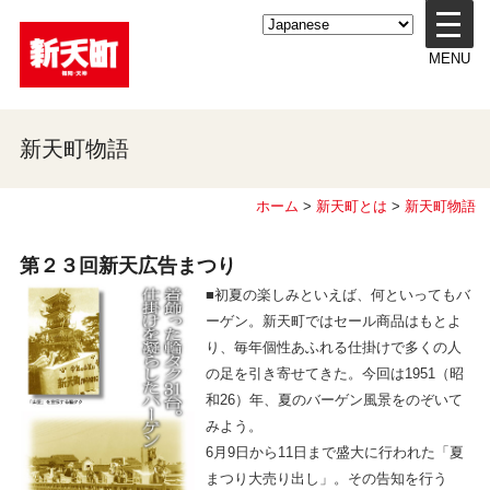
メ
ニ
MENU
ュ
ー
を
開
新天町物語
く
ホーム
>
新天町とは
>
新天町物語
第２３回
新天広告まつり
■初夏の楽しみといえば、何といってもバ
ーゲン。新天町ではセール商品はもとよ
り、毎年個性あふれる仕掛けで多くの人
の足を引き寄せてきた。今回は1951（昭
和26）年、夏のバーゲン風景をのぞいて
みよう。
6月9日から11日まで盛大に行われた「夏
まつり大売り出し」。その告知を行う