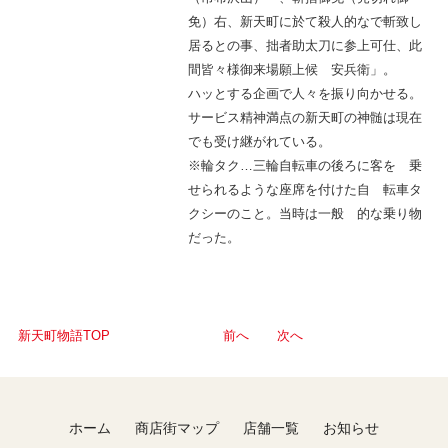
免）右、新天町に於て殺人的なで斬致し
居るとの事、拙者助太刀に参上可仕、此
間皆々様御来場願上候 安兵衛」。
ハッとする企画で人々を振り向かせる。
サービス精神満点の新天町の神髄は現在
でも受け継がれている。
※輪タク…三輪自転車の後ろに客を 乗
せられるような座席を付けた自 転車タ
クシーのこと。当時は一般 的な乗り物
だった。
新天町物語TOP
前へ
次へ
ホーム
商店街マップ
店舗一覧
お知らせ