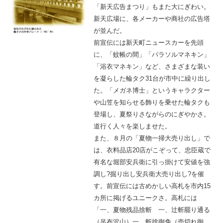
「新天広告まつり」もまた大にぎわい。
新天広場に、各メーカーや商社の広告塔
が並んだ。
前宣伝には新天町ニュースカーを先頭
に、「蚊帳の間」「パラソルマネキン」
「浴衣マネキン」など、さまざまな装い
を凝らした輪タク31台が市中に繰り出し
た。「メガネ博士」というキャラクター
や山笠を知らせる飾りを乗せた輪タクも
登場し、夏祭りさながらのにぎやかさ。
道行く人々を楽しませた。
また、８月の「夏物一掃大売り出し」で
は、衣料品店20店がこぞって、忠臣蔵で
有名な堀部安兵衛に引っ掛けて安値を強
調し?掘り出し安兵衛大売り出し?を催
す。前宣伝には古めかしい高札を市内15
カ所に掲げるユニークさ。高札には
「一、夏物残品捨斬 一、辻斬罷り通る
（吊布沢山）一、斬捨御免（売切れ御