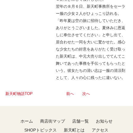
翌年の８月６日、新天町事務所をセーラ
ー服の少女２人がひょっこり訪れる。
「昨年夏は空の旅に招待していただき、
ありがとうございました。夏休みに恩返
しに奉仕させてください」と申し出て、
居合わせた一同を大いに驚かせた。感心
な少女たちの好意をありがたく受け取っ
た新天町は、中元大売り出しでてんてこ
舞いであった事務を手伝ってもらったと
いう。彼女たちの清い志は一服の清涼剤
として、人々の心に残ったに違いない。
新天町物語TOP
前へ
次へ
ホーム
商店街マップ
店舗一覧
お知らせ
SHOPトピックス
新天町とは
アクセス