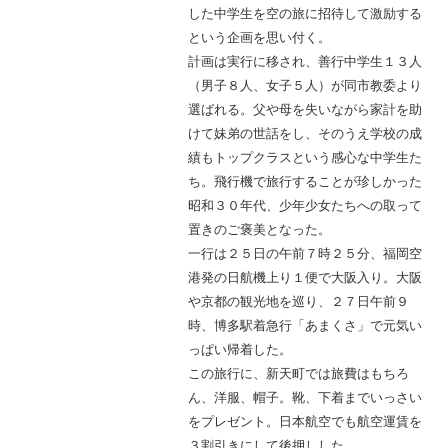
した中学生を空の旅に招待して激励する
という企画を思い付く。
計画は実行に移され、善行中学生１３人
（男子８人、女子５人）が同市教委より
選ばれる。父や母を失いながら家計を助
けて妹弟の世話をし、そのうえ学校の成
績もトップクラスという感心な中学生た
ち。飛行機で旅行することが珍しかった
昭和３０年代、少年少女たちへの取って
置きのご褒美となった。
一行は２５日の午前７時２５分、福岡空
港発の日航機上り１便で大阪入り。大阪
や京都の観光地を巡り、２７日午前９
時、博多駅着急行「あまくさ」で元気い
っぱい帰着した。
この旅行に、新天町では旅費はもちろ
ん、洋服、帽子。靴、下着までいっさい
をプレゼント。日本航空でも航空運賃を
３割引きにして後押しした。